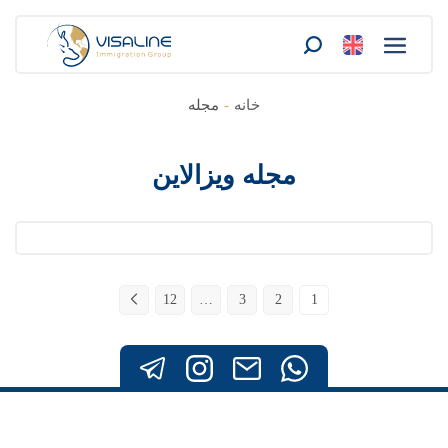
خانه
-
مجله
مجله ویزالاین
12
…
3
2
1